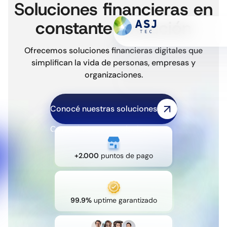
Soluciones financieras en
constante evolución
Ofrecemos soluciones financieras digitales que
Billetera
simplifican la vida de personas, empresas y
Botón de pago
organizaciones.
Red de cobranza
Soluciones digitales
C
o
n
o
c
é
n
u
e
s
t
r
a
s
s
o
l
u
c
i
o
n
e
s
Quiénes somos
C
o
n
o
c
é
n
u
e
s
t
r
a
s
s
o
l
u
c
i
o
n
e
s
Contactanos
+2.000
puntos de pago
99.9%
uptime garantizado