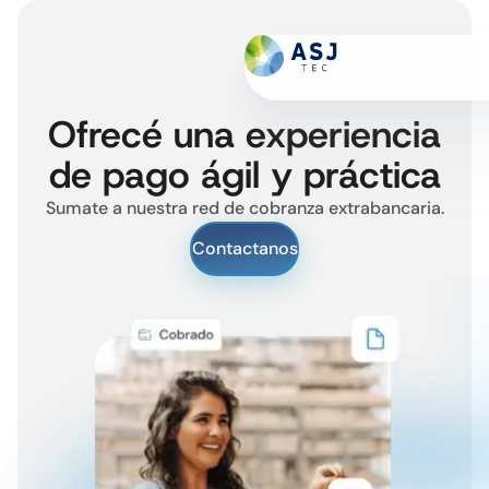
Billetera
Ofrecé una experiencia
Botón de pago
de pago ágil y práctica
Red de cobranza
Sumate a nuestra red de cobranza extrabancaria.
Soluciones digitales
Contactanos
Quiénes somos
Contactanos